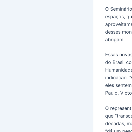
O Seminário
espaços, qu
aproveitame
desses monu
abrigam.
Essas novas
do Brasil c
Humanidade.
indicação. 
eles sentem
Paulo, Vict
O represent
que “transc
décadas, ma
“dá um peso