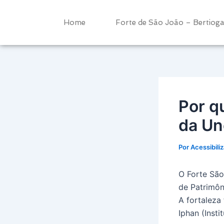
Ir
Post
para
navigation
Home
Forte de São João – Bertiog
o
conteúdo
Por q
da Un
Por
Acessibili
O Forte São
de Patrimôn
A fortaleza
Iphan (Insti