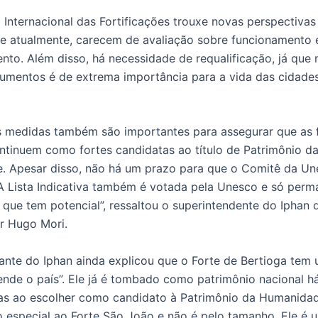
 Internacional das Fortificações trouxe novas perspectivas
e atualmente, carecem de avaliação sobre funcionamento 
nto. Além disso, há necessidade de requalificação, já que 
mentos é de extrema importância para a vida das cidade
 medidas também são importantes para assegurar que as 
ontinuem como fortes candidatas ao título de Patrimônio d
 Apesar disso, não há um prazo para que o Comitê da Un
“A Lista Indicativa também é votada pela Unesco e só per
 que tem potencial”, ressaltou o superintendente do Iphan 
or Hugo Mori.
ante do Iphan ainda explicou que o Forte de Bertioga tem 
ende o país”. Ele já é tombado como patrimônio nacional h
s ao escolher como candidato à Patrimônio da Humanidad
 especial ao Forte São João e não é pelo tamanho. Ele é 