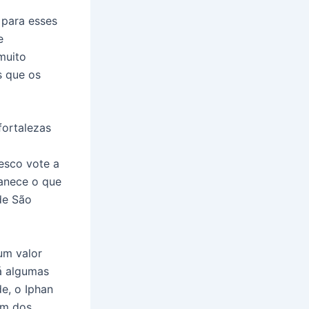
 para esses
e
muito
s que os
fortalezas
a
esco vote a
manece o que
de São
um valor
á algumas
e, o Iphan
um dos